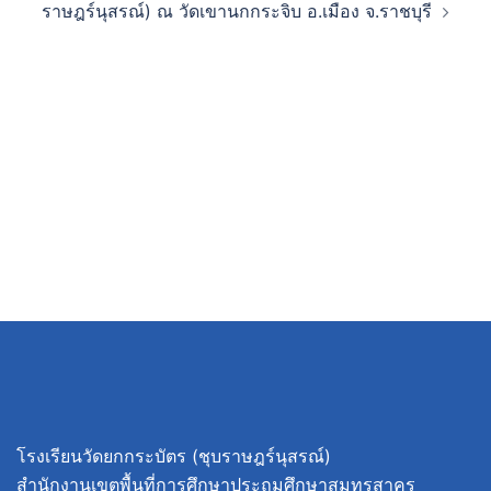
ราษฎร์นุสรณ์) ณ วัดเขานกกระจิบ อ.เมือง จ.ราชบุรี
โรงเรียนวัดยกกระบัตร (ชุบราษฎร์นุสรณ์)
สำนักงานเขตพื้นที่การศึกษาประถมศึกษาสมุทรสาคร